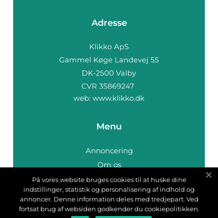
Adresse
web:
www.klikko.dk
Menu
Annoncering
Om os
Cookies
På vores website bruges cookies til at huske dine
indstillinger, statistik og personalisering af indhold og
Kontakt os
annoncer. Denne information deles med tredjepart. Ved
Sitemap
fortsat brug af websiden godkender du cookiepolitikken.