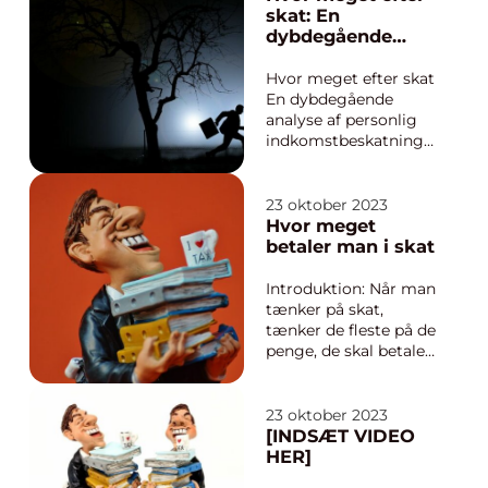
vigtig del af dine
skat: En
økonomiske
dybdegående
aktiviteter. En af de
analyse af
største fordele ved
personlig
Hvor meget efter skat
skattelovgivningen er
indkomstbeskatni
En dybdegående
muligh...
ng
analyse af personlig
indkomstbeskatning
Introduktion
Beskatning af
personlig indkomst er
23 oktober 2023
en central del af den
Hvor meget
økonomiske struktur i
betaler man i skat
de fleste moderne
samfund. “Hvor
Introduktion: Når man
meget efter skat” er
tænker på skat,
et begreb, der...
tænker de fleste på de
penge, de skal betale
til staten eller
regeringen. Skat er en
grundpille i
23 oktober 2023
samfundet og
[INDSÆT VIDEO
finansierer de
HER]
offentlige tjenester og