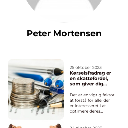
Peter Mortensen
25 oktober 2023
Kørselsfradrag er
en skattefordel,
som giver dig
mulighed for at
trække udgifter til
Det er en vigtig faktor
transport fra i din
at forstå for alle, der
selvangivelse
er interesseret i at
optimere deres
økonomi og reducere
deres skattebyrde.
Denne artikel vil