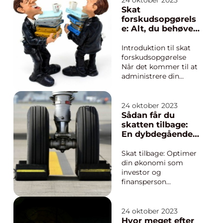
24 oktober 2023
præsentere en
Skat
grundig og
forskudsopgørels
informativ guide til
e: Alt, du behøver
kørselsfradrag,
at vide
herunder hvordan det
Introduktion til skat
fungerer, dets
forskudsopgørelse
historiske ...
Når det kommer til at
administrere din
økonomi, er skat
forskudsopgørelse et
vigtigt begreb at
24 oktober 2023
forstå. Det giver dig
Sådan får du
mulighed for at få
skatten tilbage:
styr på dine
En dybdegående
skatteforpligtelser og
guide for
undgå uønskede
investorer og
Skat tilbage: Optimer
overraskelser ved
finansfolk
din økonomi som
årets...
investor og
finansperson
Introduktion til skat
tilbage Som investor
eller finansperson er
24 oktober 2023
håndtering af skat en
Hvor meget efter