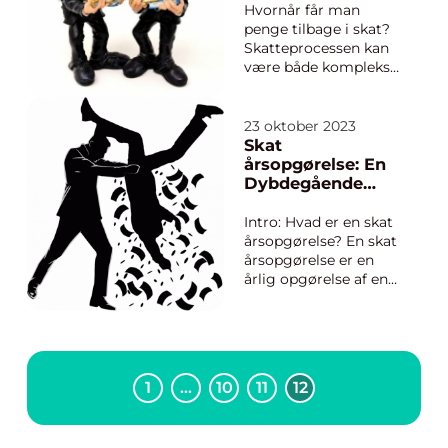
infrastrukturer, som vi
Hvornår får man
alle benytter. Men
penge tilbage i skat?
hvor meget betaler ...
Skatteprocessen kan
være både kompleks
og forvirrende for
mange mennesker. En
af de mest
23 oktober 2023
almindelige
Skat
spørgsmål, der opstår
årsopgørelse: En
i denne
Dybdegående
sammenhæng, er
Gennemgang
hvornår man får
Intro: Hvad er en skat
penge tilbage i skat.
årsopgørelse? En skat
Denne artikel vil
årsopgørelse er en
uddybe det...
årlig opgørelse af ens
skatteforhold i
Danmark. Den er
afgørende for at sikre,
at man betaler den
korrekte skat for det
1
…
10
11
12
pågældende år.
Årsopgørelsen er
udarbejdet af SKAT