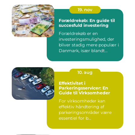
19. nov
Forældrekøb: En guide til
succesfuld investering
Forældrekøb er en
investeringsmulighed, der
bliver stadig mere populær i
Danmark, især blandt
foræld...
10. aug
Effektivitet i
Parkeringsservicer: En
Guide til Virksomheder
For virksomheder kan
effektiv håndtering af
parkeringsområder være
essentiel for b...