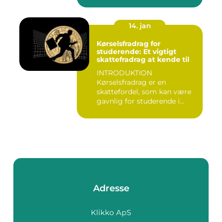
14. jan
Kørselsfradrag for
studerende: Et vigtigt
skattefradrag at kende til
INTRODUKTION
Kørselsfradrag er en
skattefordel, som kan være
gavnlig for studerende i
Danmark. Det ...
Adresse