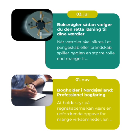
03. jul
Boksnøgler sådan vælger
du den rette løsning til
dine værdier
Når værdier skal sikres i et
pengeskab eller brandskab,
spiller nøglen en større rolle,
end mange tr...
01. nov
Bogholder i Nordsjælland:
Professionel bogføring
At holde styr på
regnskaberne kan være en
udfordrende opgave for
mange virksomheder. En ...