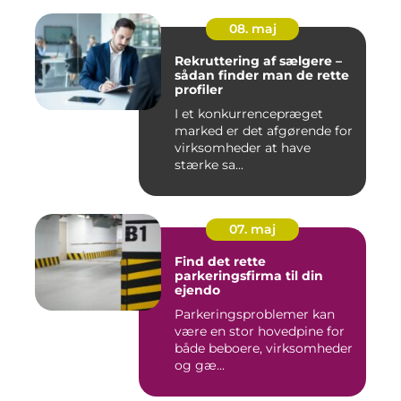
08. maj
Rekruttering af sælgere –
sådan finder man de rette
profiler
I et konkurrencepræget
marked er det afgørende for
virksomheder at have
stærke sa...
07. maj
Find det rette
parkeringsfirma til din
ejendo
Parkeringsproblemer kan
være en stor hovedpine for
både beboere, virksomheder
og gæ...