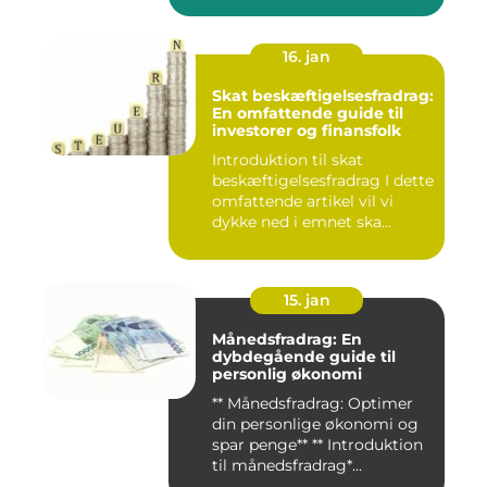
16. jan
Skat beskæftigelsesfradrag:
En omfattende guide til
investorer og finansfolk
Introduktion til skat
beskæftigelsesfradrag I dette
omfattende artikel vil vi
dykke ned i emnet ska...
15. jan
Månedsfradrag: En
dybdegående guide til
personlig økonomi
** Månedsfradrag: Optimer
din personlige økonomi og
spar penge** ** Introduktion
til månedsfradrag*...