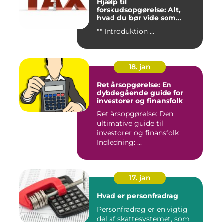
Hjælp til
forskudsopgørelse: Alt,
hvad du bør vide som
investor og finansperson
"" Introduktion ...
18. jan
Ret årsopgørelse: En
dybdegående guide for
investorer og finansfolk
Ret årsopgørelse: Den
ultimative guide til
investorer og finansfolk
Indledning: ...
17. jan
Hvad er personfradrag
Personfradrag er en vigtig
del af skattesystemet, som