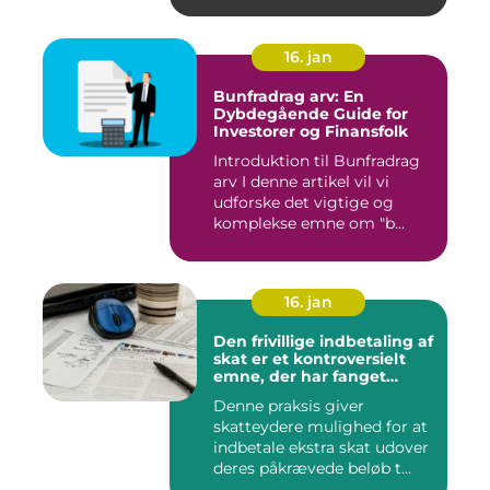
16. jan
Bunfradrag arv: En
Dybdegående Guide for
Investorer og Finansfolk
Introduktion til Bunfradrag
arv I denne artikel vil vi
udforske det vigtige og
komplekse emne om "b...
16. jan
Den frivillige indbetaling af
skat er et kontroversielt
emne, der har fanget
interesse hos mange
Denne praksis giver
individer
skatteydere mulighed for at
indbetale ekstra skat udover
deres påkrævede beløb t...