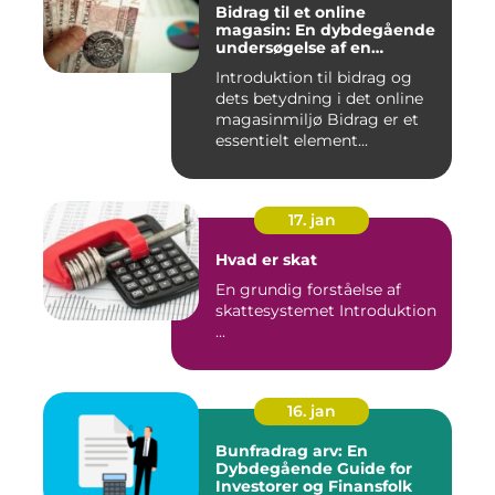
Bidrag til et online
magasin: En dybdegående
undersøgelse af en
afgørende faktor for online
Introduktion til bidrag og
udgivelser
dets betydning i det online
magasinmiljø Bidrag er et
essentielt element...
17. jan
Hvad er skat
En grundig forståelse af
skattesystemet Introduktion
...
16. jan
Bunfradrag arv: En
Dybdegående Guide for
Investorer og Finansfolk