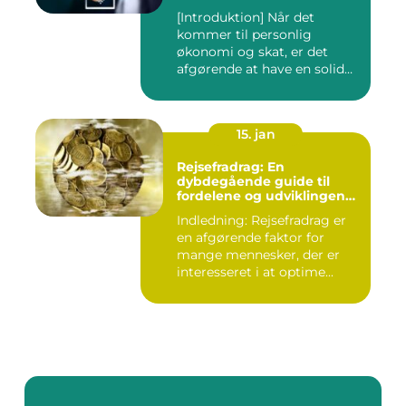
[Introduktion] Når det
kommer til personlig
økonomi og skat, er det
afgørende at have en solid
forst...
15. jan
Rejsefradrag: En
dybdegående guide til
fordelene og udviklingen
gennem tiden
Indledning: Rejsefradrag er
en afgørende faktor for
mange mennesker, der er
interesseret i at optime...