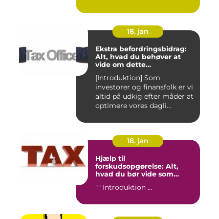
18. jan
Ekstra befordringsbidrag:
Alt, hvad du behøver at
vide om dette
transporttilskud for
[Introduktion] Som
investorer og finansfolk
investorer og finansfolk er vi
altid på udkig efter måder at
optimere vores dagli...
18. jan
Hjælp til
forskudsopgørelse: Alt,
hvad du bør vide som
investor og finansperson
"" Introduktion ...