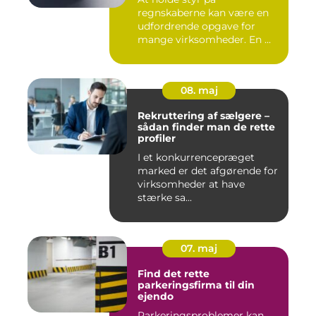
regnskaberne kan være en
udfordrende opgave for
mange virksomheder. En ...
08. maj
Rekruttering af sælgere –
sådan finder man de rette
profiler
I et konkurrencepræget
marked er det afgørende for
virksomheder at have
stærke sa...
07. maj
Find det rette
parkeringsfirma til din
ejendo
Parkeringsproblemer kan