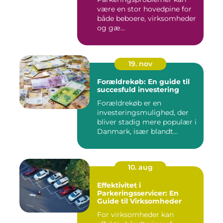
være en stor hovedpine for
både beboere, virksomheder
og gæ...
19. nov
Forældrekøb: En guide til
succesfuld investering
Forældrekøb er en
investeringsmulighed, der
bliver stadig mere populær i
Danmark, især blandt
foræld...
10. aug
Effektivitet i
Parkeringsservicer: En
Guide til Virksomheder
For virksomheder kan