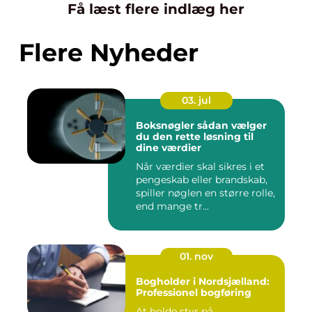
Få læst flere indlæg her
Flere Nyheder
03. jul
Boksnøgler sådan vælger
du den rette løsning til
dine værdier
Når værdier skal sikres i et
pengeskab eller brandskab,
spiller nøglen en større rolle,
end mange tr...
01. nov
Bogholder i Nordsjælland:
Professionel bogføring
At holde styr på