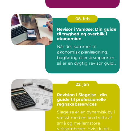
08. feb
Revisor i Vanløse: Din guide
til tryghed og overblik i
økonomien
Når det kommer til
økonomisk planlægning,
bogføring eller årsrapporter,
så er en dygtig revisor guld...
22. jan
Revision i Slagelse - din
guide til professionelle
regnskabsservices
Slagelse er en dynamisk by i
vækst med en bred vifte af
små og mellemstore
virksomheder. Hvis du dri...