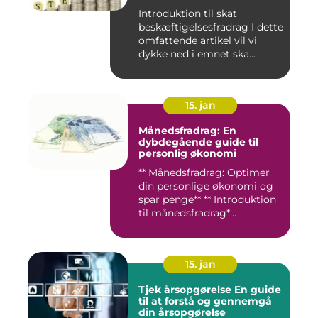
Introduktion til skat
beskæftigelsesfradrag I dette
omfattende artikel vil vi
dykke ned i emnet ska...
15. jan
Månedsfradrag: En
dybdegående guide til
personlig økonomi
** Månedsfradrag: Optimer
din personlige økonomi og
spar penge** ** Introduktion
til månedsfradrag*...
15. jan
Tjek årsopgørelse En guide
til at forstå og gennemgå
din årsopgørelse