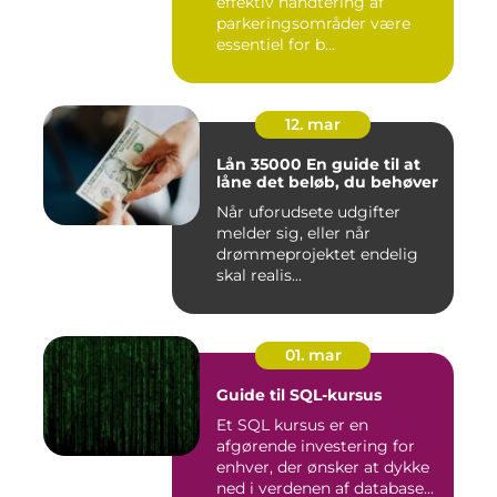
effektiv håndtering af
parkeringsområder være
essentiel for b...
12. mar
Lån 35000 En guide til at
låne det beløb, du behøver
Når uforudsete udgifter
melder sig, eller når
drømmeprojektet endelig
skal realis...
01. mar
Guide til SQL-kursus
Et SQL kursus er en
afgørende investering for
enhver, der ønsker at dykke
ned i verdenen af database...