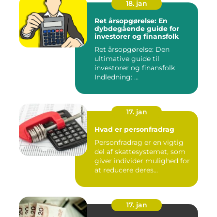
18. jan
Ret årsopgørelse: En
dybdegående guide for
investorer og finansfolk
Ret årsopgørelse: Den
ultimative guide til
investorer og finansfolk
Indledning: ...
17. jan
Hvad er personfradrag
Personfradrag er en vigtig
del af skattesystemet, som
giver individer mulighed for
at reducere deres...
17. jan