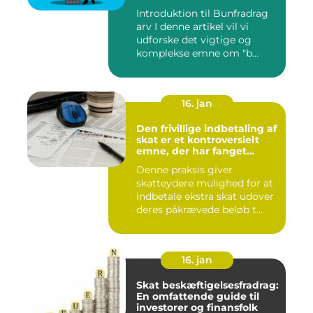
Introduktion til Bunfradrag
arv I denne artikel vil vi
udforske det vigtige og
komplekse emne om "b...
16. jan
Den frivillige indbetaling af
skat er et kontroversielt
emne, der har fanget
interesse hos mange
Denne praksis giver
individer
skatteydere mulighed for at
indbetale ekstra skat udover
deres påkrævede beløb t...
16. jan
Skat beskæftigelsesfradrag:
En omfattende guide til
investorer og finansfolk