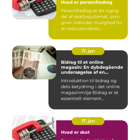
Hvad er personfradrag
Personfradrag er en vigtig
del af skattesystemet, som
giver individer mulighed for
at reducere deres...
17. jan
Bidrag til et online
magasin: En dybdegående
undersøgelse af en
afgørende faktor for online
Introduktion til bidrag og
udgivelser
dets betydning i det online
magasinmiljø Bidrag er et
essentielt element...
17. jan
Hvad er skat