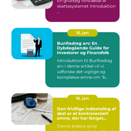
En grundig forståelse af
skattesystemet Introduktion
...
16. jan
Bunfradrag arv: En
Dybdegående Guide for
Investorer og Finansfolk
Introduktion til Bunfradrag
arv I denne artikel vil vi
udforske det vigtige og
komplekse emne om "b...
16. jan
Den frivillige indbetaling af
skat er et kontroversielt
emne, der har fanget
interesse hos mange
Denne praksis giver
individer