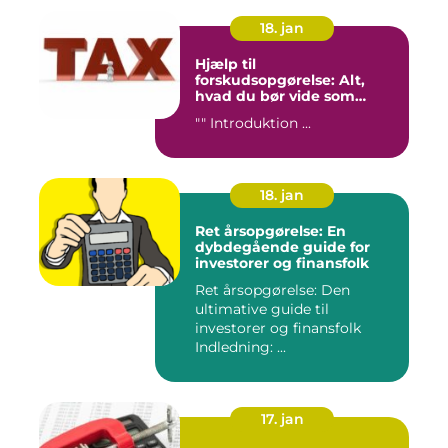
18. jan
Hjælp til
forskudsopgørelse: Alt,
hvad du bør vide som
investor og finansperson
"" Introduktion ...
18. jan
Ret årsopgørelse: En
dybdegående guide for
investorer og finansfolk
Ret årsopgørelse: Den
ultimative guide til
investorer og finansfolk
Indledning: ...
17. jan