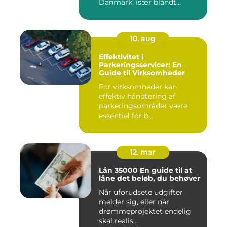
Danmark, især blandt
foræld...
10. aug
Effektivitet i
Parkeringsservicer: En
Guide til Virksomheder
For virksomheder kan
effektiv håndtering af
parkeringsområder være
essentiel for b...
12. mar
Lån 35000 En guide til at
låne det beløb, du behøver
Når uforudsete udgifter
melder sig, eller når
drømmeprojektet endelig
skal realis...