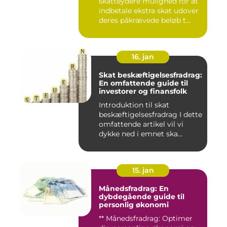
skatteydere mulighed for at
indbetale ekstra skat udover
deres påkrævede beløb t...
16. jan
Skat beskæftigelsesfradrag:
En omfattende guide til
investorer og finansfolk
Introduktion til skat
beskæftigelsesfradrag I dette
omfattende artikel vil vi
dykke ned i emnet ska...
15. jan
Månedsfradrag: En
dybdegående guide til
personlig økonomi
** Månedsfradrag: Optimer