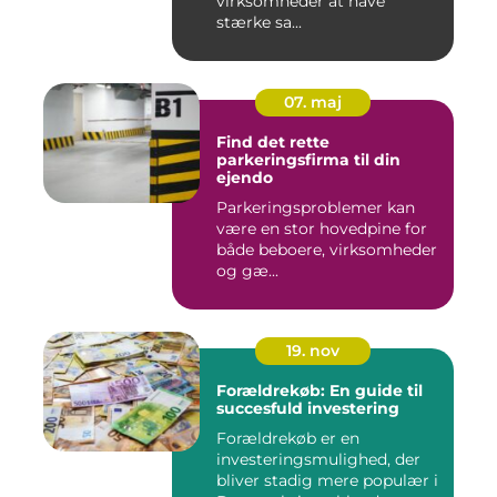
virksomheder at have
stærke sa...
07. maj
Find det rette
parkeringsfirma til din
ejendo
Parkeringsproblemer kan
være en stor hovedpine for
både beboere, virksomheder
og gæ...
19. nov
Forældrekøb: En guide til
succesfuld investering
Forældrekøb er en
investeringsmulighed, der
bliver stadig mere populær i