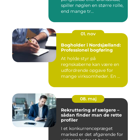
spiller nøglen en større rolle,
end mange tr...
01. nov
Bogholder i Nordsjælland:
Professionel bogføring
At holde styr på
regnskaberne kan være en
udfordrende opgave for
mange virksomheder. En ...
08. maj
Rekruttering af sælgere –
sådan finder man de rette
profiler
I et konkurrencepræget
marked er det afgørende for