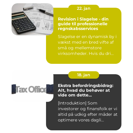
22. jan
Revision i Slagelse - din
guide til professionelle
regnskabsservices
Slagelse er en dynamisk by i
vækst med en bred vifte af
små og mellemstore
virksomheder. Hvis du dri...
18. jan
Ekstra befordringsbidrag:
Alt, hvad du behøver at
vide om dette
transporttilskud for
[Introduktion] Som
investorer og finansfolk
investorer og finansfolk er vi
altid på udkig efter måder at
optimere vores dagli...