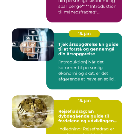
din personlige økonomi og
spar penge** ** Introduktion
til månedsfradrag*...
15. jan
Tjek årsopgørelse En guide
til at forstå og gennemgå
din årsopgørelse
[Introduktion] Når det
kommer til personlig
økonomi og skat, er det
afgørende at have en solid
forst...
15. jan
Rejsefradrag: En
dybdegående guide til
fordelene og udviklingen
gennem tiden
Indledning: Rejsefradrag er