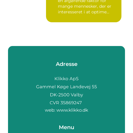
en afgørende faktor for
mange mennesker, der er
interesseret i at optime...
Adresse
web:
www.klikko.dk
Menu