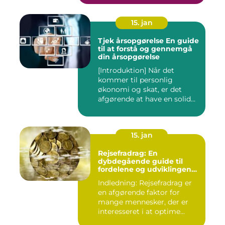
15. jan
Tjek årsopgørelse En guide
til at forstå og gennemgå
din årsopgørelse
[Introduktion] Når det
kommer til personlig
økonomi og skat, er det
afgørende at have en solid
forst...
15. jan
Rejsefradrag: En
dybdegående guide til
fordelene og udviklingen
gennem tiden
Indledning: Rejsefradrag er
en afgørende faktor for
mange mennesker, der er
interesseret i at optime...