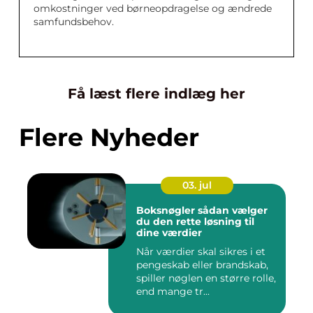
omkostninger ved børneopdragelse og ændrede
samfundsbehov.
Få læst flere indlæg her
Flere Nyheder
03. jul
Boksnøgler sådan vælger
du den rette løsning til
dine værdier
Når værdier skal sikres i et
pengeskab eller brandskab,
spiller nøglen en større rolle,
end mange tr...