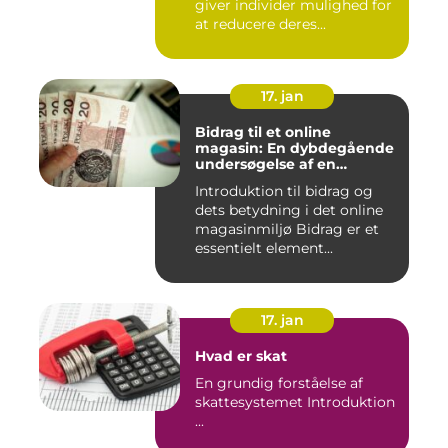
giver individer mulighed for
at reducere deres...
17. jan
Bidrag til et online
magasin: En dybdegående
undersøgelse af en
afgørende faktor for online
Introduktion til bidrag og
udgivelser
dets betydning i det online
magasinmiljø Bidrag er et
essentielt element...
17. jan
Hvad er skat
En grundig forståelse af
skattesystemet Introduktion
...