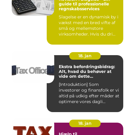
guide til professionelle
regnskabsservices
Slagelse er en dynamisk by i
vækst med en bred vifte af
små og mellemstore
virksomheder. Hvis du dri...
18. jan
Ekstra befordringsbidrag:
Alt, hvad du behøver at
vide om dette
transporttilskud for
[Introduktion] Som
investorer og finansfolk
investorer og finansfolk er vi
altid på udkig efter måder at
optimere vores dagli...
18. jan
Hjælp til