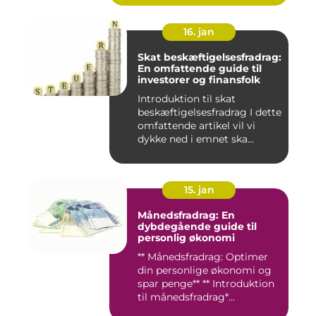
16. jan
Skat beskæftigelsesfradrag:
En omfattende guide til
investorer og finansfolk
Introduktion til skat
beskæftigelsesfradrag I dette
omfattende artikel vil vi
dykke ned i emnet ska...
15. jan
Månedsfradrag: En
dybdegående guide til
personlig økonomi
** Månedsfradrag: Optimer
din personlige økonomi og
spar penge** ** Introduktion
til månedsfradrag*...