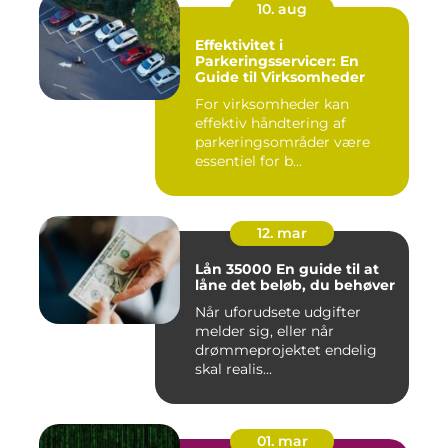
10. aug
Effektivitet i
Parkeringsservicer: En
Guide til Virksomheder
For virksomheder kan
effektiv håndtering af
parkeringsområder være
essentiel for b...
12. mar
Lån 35000 En guide til at
låne det beløb, du behøver
Når uforudsete udgifter
melder sig, eller når
drømmeprojektet endelig
skal realis...
01. mar