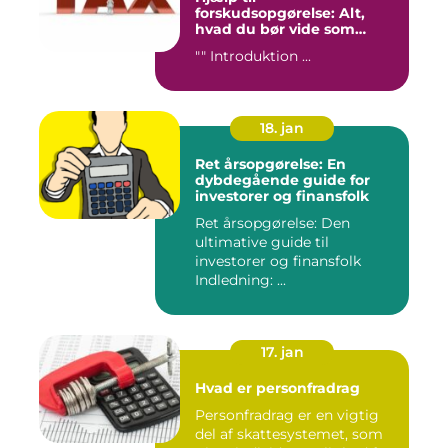
forskudsopgørelse: Alt,
hvad du bør vide som
investor og finansperson
"" Introduktion ...
18. jan
Ret årsopgørelse: En
dybdegående guide for
investorer og finansfolk
Ret årsopgørelse: Den
ultimative guide til
investorer og finansfolk
Indledning: ...
17. jan
Hvad er personfradrag
Personfradrag er en vigtig
del af skattesystemet, som