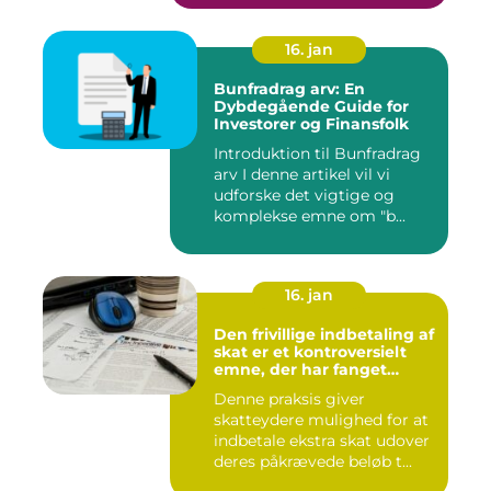
16. jan
Bunfradrag arv: En
Dybdegående Guide for
Investorer og Finansfolk
Introduktion til Bunfradrag
arv I denne artikel vil vi
udforske det vigtige og
komplekse emne om "b...
16. jan
Den frivillige indbetaling af
skat er et kontroversielt
emne, der har fanget
interesse hos mange
Denne praksis giver
individer
skatteydere mulighed for at
indbetale ekstra skat udover
deres påkrævede beløb t...