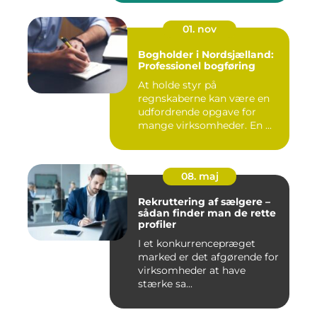
01. nov
Bogholder i Nordsjælland:
Professionel bogføring
At holde styr på
regnskaberne kan være en
udfordrende opgave for
mange virksomheder. En ...
08. maj
Rekruttering af sælgere –
sådan finder man de rette
profiler
I et konkurrencepræget
marked er det afgørende for
virksomheder at have
stærke sa...