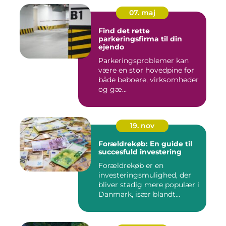
07. maj
Find det rette
parkeringsfirma til din
ejendo
Parkeringsproblemer kan
være en stor hovedpine for
både beboere, virksomheder
og gæ...
19. nov
Forældrekøb: En guide til
succesfuld investering
Forældrekøb er en
investeringsmulighed, der
bliver stadig mere populær i
Danmark, især blandt
foræld...