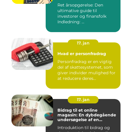
Ret årsopgørelse: Den
ultimative guide til
investorer og finansfolk
Indledning: ...
17. jan
Hvad er personfradrag
Personfradrag er en vigtig
del af skattesystemet, som
giver individer mulighed for
at reducere deres...
17. jan
Bidrag til et online
magasin: En dybdegående
undersøgelse af en
afgørende faktor for online
Introduktion til bidrag og
udgivelser