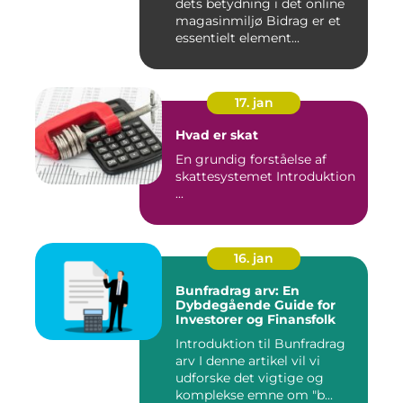
dets betydning i det online
magasinmiljø Bidrag er et
essentielt element...
17. jan
Hvad er skat
En grundig forståelse af
skattesystemet Introduktion
...
16. jan
Bunfradrag arv: En
Dybdegående Guide for
Investorer og Finansfolk
Introduktion til Bunfradrag
arv I denne artikel vil vi
udforske det vigtige og
komplekse emne om "b...