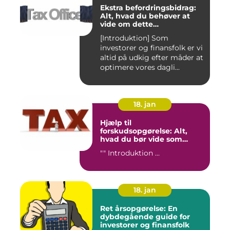
Ekstra befordringsbidrag:
Alt, hvad du behøver at
vide om dette
transporttilskud for
[Introduktion] Som
investorer og finansfolk
investorer og finansfolk er vi
altid på udkig efter måder at
optimere vores dagli...
18. jan
Hjælp til
forskudsopgørelse: Alt,
hvad du bør vide som
investor og finansperson
"" Introduktion ...
18. jan
Ret årsopgørelse: En
dybdegående guide for
investorer og finansfolk