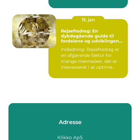
forst...
15. jan
Rejsefradrag: En
dybdegående guide til
fordelene og udviklingen
gennem tiden
Indledning: Rejsefradrag er
en afgørende faktor for
mange mennesker, der er
interesseret i at optime...
Adresse