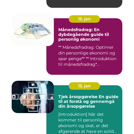
15. jan
Månedsfradrag: En
dybdegående guide til
personlig økonomi
** Månedsfradrag: Optimer
din personlige økonomi og
spar penge** ** Introduktion
til månedsfradrag*...
15. jan
Tjek årsopgørelse En guide
til at forstå og gennemgå
din årsopgørelse
[Introduktion] Når det
kommer til personlig
økonomi og skat, er det
afgørende at have en solid