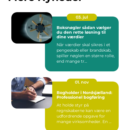
03. jul
Boksnøgler sådan vælger
du den rette løsning til
dine værdier
Når værdier skal sikres i et
pengeskab eller brandskab,
spiller nøglen en større rolle,
end mange tr...
01. nov
Bogholder i Nordsjælland:
Professionel bogføring
At holde styr på
regnskaberne kan være en
udfordrende opgave for
mange virksomheder. En ...