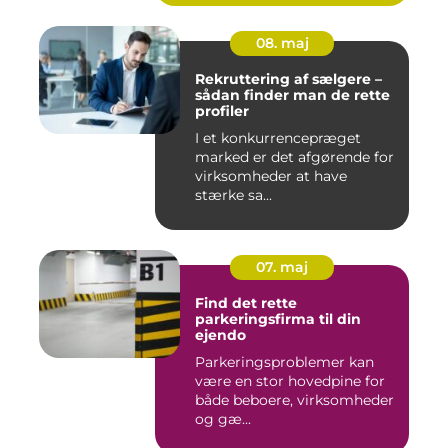
08. maj
Rekruttering af sælgere –
sådan finder man de rette
profiler
I et konkurrencepræget
marked er det afgørende for
virksomheder at have
stærke sa...
07. maj
Find det rette
parkeringsfirma til din
ejendo
Parkeringsproblemer kan
være en stor hovedpine for
både beboere, virksomheder
og gæ...