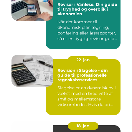
Revisor i Vanløse: Din guide
til tryghed og overblik i
økonomien
Når det kommer til
økonomisk planlægning,
bogføring eller årsrapporter,
så er en dygtig revisor guld...
22. jan
Revision i Slagelse - din
guide til professionelle
regnskabsservices
Slagelse er en dynamisk by i
vækst med en bred vifte af
små og mellemstore
virksomheder. Hvis du dri...
18. jan