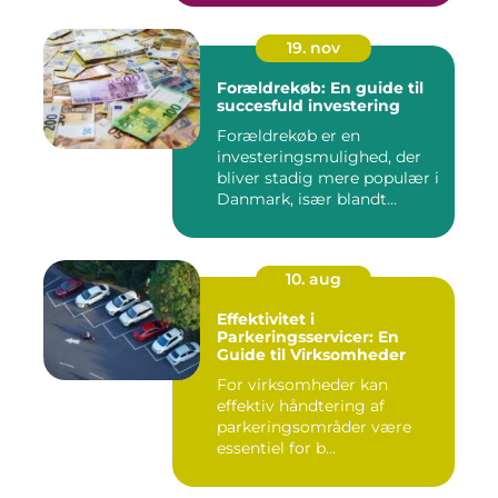
19. nov
Forældrekøb: En guide til
succesfuld investering
Forældrekøb er en
investeringsmulighed, der
bliver stadig mere populær i
Danmark, især blandt
foræld...
10. aug
Effektivitet i
Parkeringsservicer: En
Guide til Virksomheder
For virksomheder kan
effektiv håndtering af
parkeringsområder være
essentiel for b...