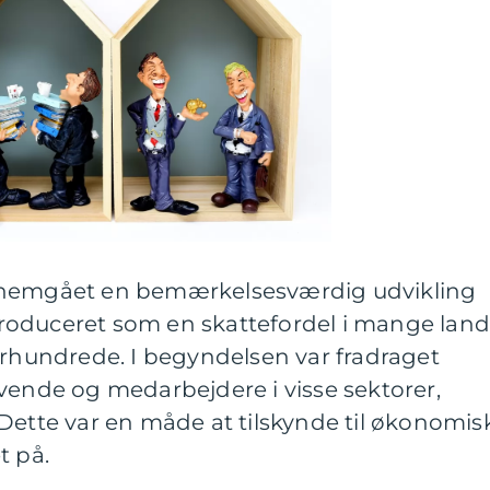
nnemgået en bemærkelsesværdig udvikling
introduceret som en skattefordel i mange lan
århundrede. I begyndelsen var fradraget
vende og medarbejdere i visse sektorer,
Dette var en måde at tilskynde til økonomis
t på.