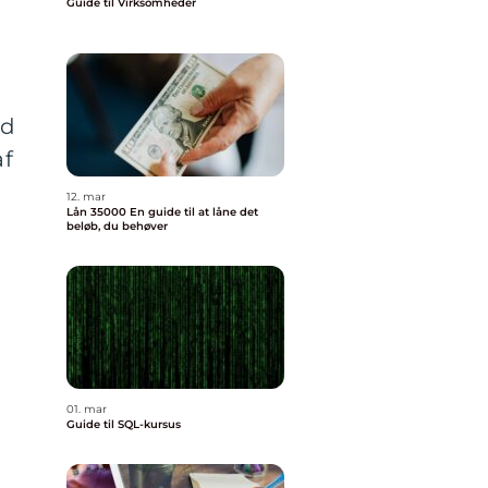
Guide til Virksomheder
nd
af
12. mar
Lån 35000 En guide til at låne det
beløb, du behøver
01. mar
Guide til SQL-kursus