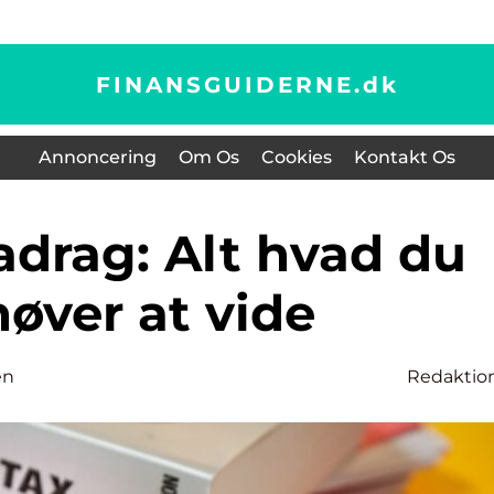
FINANSGUIDERNE.
dk
Annoncering
Om Os
Cookies
Kontakt Os
øver at vide
en
Redaktio