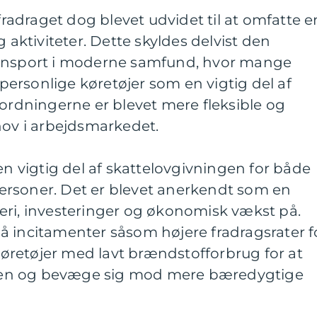
sfradraget dog blevet udvidet til at omfatte e
g aktiviteter. Dette skyldes delvist den
ransport i moderne samfund, hvor mange
ersonlige køretøjer som en vigtig del af
sordningerne er blevet mere fleksible og
hov i arbejdsmarkedet.
en vigtig del af skattelovgivningen for både
rsoner. Det er blevet anerkendt som en
eri, investeringer og økonomisk vækst på.
å incitamenter såsom højere fradragsrater f
 køretøjer med lavt brændstofforbrug for at
en og bevæge sig mod mere bæredygtige