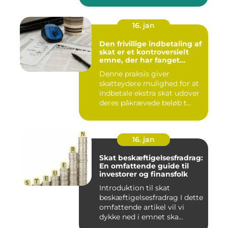
16. jan
Den frivillige indbetaling af
skat er et kontroversielt
emne, der har fanget
interesse hos mange
Denne praksis giver
individer
skatteydere mulighed for at
indbetale ekstra skat udover
deres påkrævede beløb t...
16. jan
Skat beskæftigelsesfradrag:
En omfattende guide til
investorer og finansfolk
Introduktion til skat
beskæftigelsesfradrag I dette
omfattende artikel vil vi
dykke ned i emnet ska...