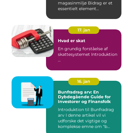
magasinmiljø Bidrag er et
essentielt element...
17. jan
Hvad er skat
En grundig forståelse af
skattesystemet Introduktion
...
16. jan
Bunfradrag arv: En
Dybdegående Guide for
Investorer og Finansfolk
Introduktion til Bunfradrag
arv I denne artikel vil vi
udforske det vigtige og
komplekse emne om "b...