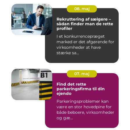
08. maj
Rekruttering af sælgere –
sådan finder man de rette
profiler
I et konkurrencepræget
marked er det afgørende for
virksomheder at have
stærke sa...
07. maj
Find det rette
parkeringsfirma til din
ejendo
Parkeringsproblemer kan
være en stor hovedpine for
både beboere, virksomheder
og gæ...