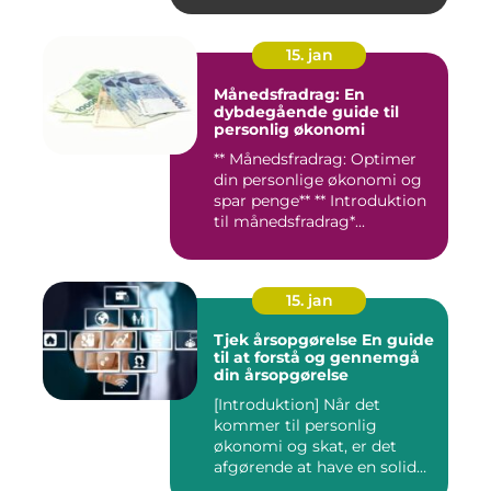
15. jan
Månedsfradrag: En
dybdegående guide til
personlig økonomi
** Månedsfradrag: Optimer
din personlige økonomi og
spar penge** ** Introduktion
til månedsfradrag*...
15. jan
Tjek årsopgørelse En guide
til at forstå og gennemgå
din årsopgørelse
[Introduktion] Når det
kommer til personlig
økonomi og skat, er det
afgørende at have en solid
forst...