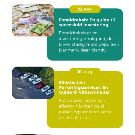
19. nov
Forældrekøb: En guide til
succesfuld investering
Forældrekøb er en
investeringsmulighed, der
bliver stadig mere populær i
Danmark, især blandt
foræld...
10. aug
Effektivitet i
Parkeringsservicer: En
Guide til Virksomheder
For virksomheder kan
effektiv håndtering af
parkeringsområder være
essentiel for b...