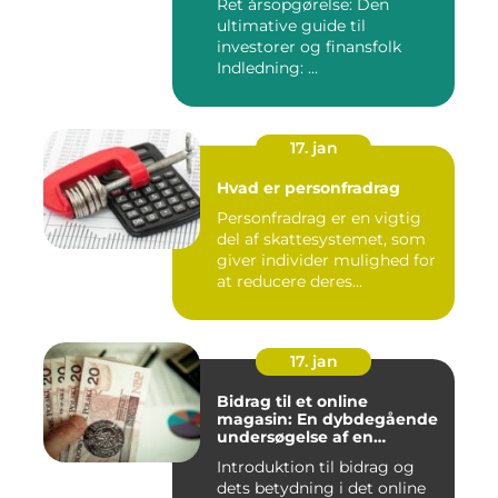
Ret årsopgørelse: Den
ultimative guide til
investorer og finansfolk
Indledning: ...
17. jan
Hvad er personfradrag
Personfradrag er en vigtig
del af skattesystemet, som
giver individer mulighed for
at reducere deres...
17. jan
Bidrag til et online
magasin: En dybdegående
undersøgelse af en
afgørende faktor for online
Introduktion til bidrag og
udgivelser
dets betydning i det online