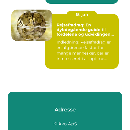
15. jan
Rejsefradrag: En
dybdegående guide til
fordelene og udviklingen
gennem tiden
Indledning: Rejsefradrag er
en afgørende faktor for
mange mennesker, der er
interesseret i at optime...
Adresse