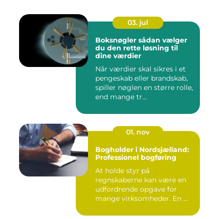
03. jul
Boksnøgler sådan vælger
du den rette løsning til
dine værdier
Når værdier skal sikres i et
pengeskab eller brandskab,
spiller nøglen en større rolle,
end mange tr...
01. nov
Bogholder i Nordsjælland:
Professionel bogføring
At holde styr på
regnskaberne kan være en
udfordrende opgave for
mange virksomheder. En ...