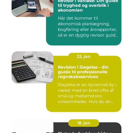
Revisor i Vanløse: Din guide
til tryghed og overblik i
økonomien
Når det kommer til
økonomisk planlægning,
bogføring eller årsrapporter,
så er en dygtig revisor guld...
22. jan
Revision i Slagelse - din
guide til professionelle
regnskabsservices
Slagelse er en dynamisk by i
vækst med en bred vifte af
små og mellemstore
virksomheder. Hvis du dri...
18. jan