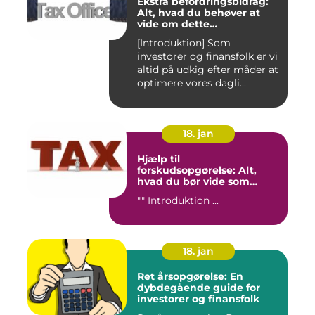
Ekstra befordringsbidrag:
Alt, hvad du behøver at
vide om dette
transporttilskud for
[Introduktion] Som
investorer og finansfolk
investorer og finansfolk er vi
altid på udkig efter måder at
optimere vores dagli...
18. jan
Hjælp til
forskudsopgørelse: Alt,
hvad du bør vide som
investor og finansperson
"" Introduktion ...
18. jan
Ret årsopgørelse: En
dybdegående guide for
investorer og finansfolk