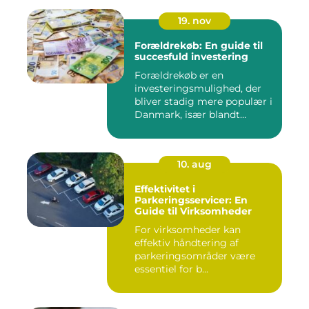
19. nov
Forældrekøb: En guide til
succesfuld investering
Forældrekøb er en
investeringsmulighed, der
bliver stadig mere populær i
Danmark, især blandt
foræld...
10. aug
Effektivitet i
Parkeringsservicer: En
Guide til Virksomheder
For virksomheder kan
effektiv håndtering af
parkeringsområder være
essentiel for b...