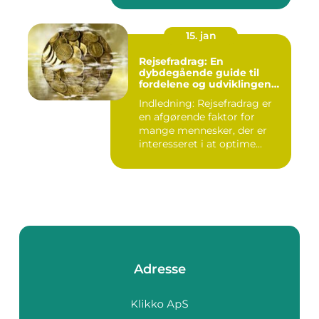
15. jan
Rejsefradrag: En
dybdegående guide til
fordelene og udviklingen
gennem tiden
Indledning: Rejsefradrag er
en afgørende faktor for
mange mennesker, der er
interesseret i at optime...
Adresse