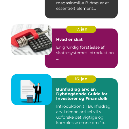
magasinmiljø Bidrag er et
essentielt element...
17. jan
Hvad er skat
En grundig forståelse af
skattesystemet Introduktion
...
16. jan
Bunfradrag arv: En
Dybdegående Guide for
Investorer og Finansfolk
Introduktion til Bunfradrag
arv I denne artikel vil vi
udforske det vigtige og
komplekse emne om "b...