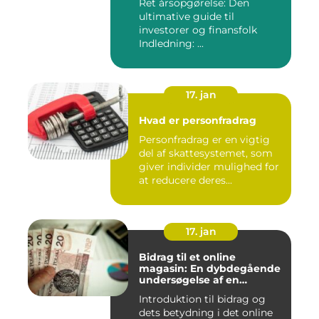
Ret årsopgørelse: Den
ultimative guide til
investorer og finansfolk
Indledning: ...
17. jan
Hvad er personfradrag
Personfradrag er en vigtig
del af skattesystemet, som
giver individer mulighed for
at reducere deres...
17. jan
Bidrag til et online
magasin: En dybdegående
undersøgelse af en
afgørende faktor for online
Introduktion til bidrag og
udgivelser
dets betydning i det online