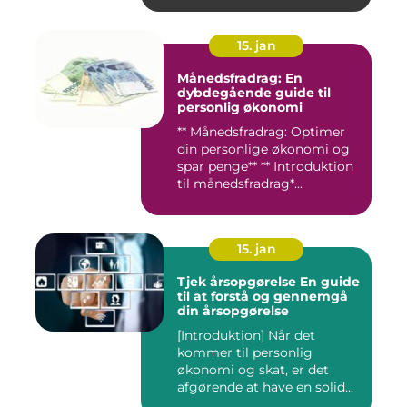
15. jan
Månedsfradrag: En
dybdegående guide til
personlig økonomi
** Månedsfradrag: Optimer
din personlige økonomi og
spar penge** ** Introduktion
til månedsfradrag*...
15. jan
Tjek årsopgørelse En guide
til at forstå og gennemgå
din årsopgørelse
[Introduktion] Når det
kommer til personlig
økonomi og skat, er det
afgørende at have en solid
forst...