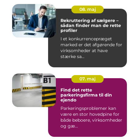
08. maj
Rekruttering af sælgere –
sådan finder man de rette
profiler
I et konkurrencepræget
marked er det afgørende for
virksomheder at have
stærke sa...
07. maj
Find det rette
parkeringsfirma til din
ejendo
Parkeringsproblemer kan
være en stor hovedpine for
både beboere, virksomheder
og gæ...