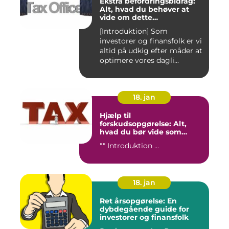
Ekstra befordringsbidrag:
Alt, hvad du behøver at
vide om dette
transporttilskud for
[Introduktion] Som
investorer og finansfolk
investorer og finansfolk er vi
altid på udkig efter måder at
optimere vores dagli...
18. jan
Hjælp til
forskudsopgørelse: Alt,
hvad du bør vide som
investor og finansperson
"" Introduktion ...
18. jan
Ret årsopgørelse: En
dybdegående guide for
investorer og finansfolk