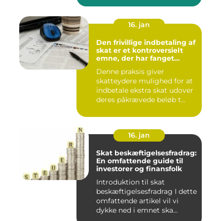
16. jan
Den frivillige indbetaling af
skat er et kontroversielt
emne, der har fanget
interesse hos mange
Denne praksis giver
individer
skatteydere mulighed for at
indbetale ekstra skat udover
deres påkrævede beløb t...
16. jan
Skat beskæftigelsesfradrag:
En omfattende guide til
investorer og finansfolk
Introduktion til skat
beskæftigelsesfradrag I dette
omfattende artikel vil vi
dykke ned i emnet ska...