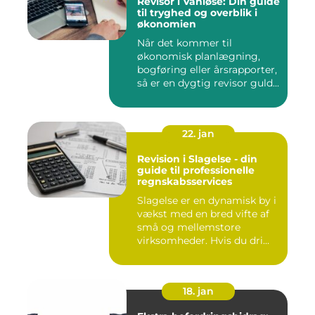
Revisor i Vanløse: Din guide
til tryghed og overblik i
økonomien
Når det kommer til
økonomisk planlægning,
bogføring eller årsrapporter,
så er en dygtig revisor guld...
22. jan
Revision i Slagelse - din
guide til professionelle
regnskabsservices
Slagelse er en dynamisk by i
vækst med en bred vifte af
små og mellemstore
virksomheder. Hvis du dri...
18. jan