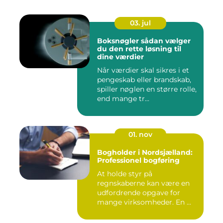
03. jul
Boksnøgler sådan vælger
du den rette løsning til
dine værdier
Når værdier skal sikres i et
pengeskab eller brandskab,
spiller nøglen en større rolle,
end mange tr...
01. nov
Bogholder i Nordsjælland:
Professionel bogføring
At holde styr på
regnskaberne kan være en
udfordrende opgave for
mange virksomheder. En ...