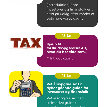
transporttilskud for
[Introduktion] Som
investorer og finansfolk
investorer og finansfolk er vi
altid på udkig efter måder at
optimere vores dagli...
18. jan
Hjælp til
forskudsopgørelse: Alt,
hvad du bør vide som
investor og finansperson
"" Introduktion ...
18. jan
Ret årsopgørelse: En
dybdegående guide for
investorer og finansfolk
Ret årsopgørelse: Den
ultimative guide til