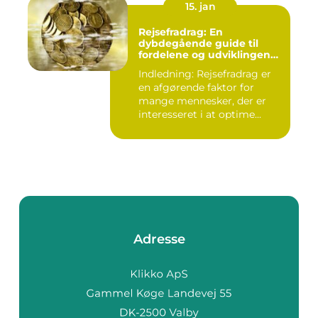
15. jan
Rejsefradrag: En
dybdegående guide til
fordelene og udviklingen
gennem tiden
Indledning: Rejsefradrag er
en afgørende faktor for
mange mennesker, der er
interesseret i at optime...
Adresse