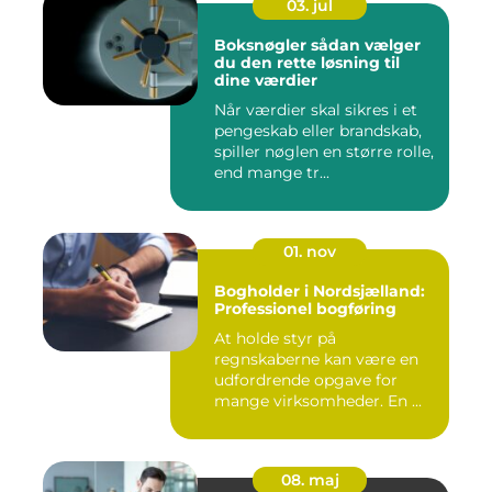
03. jul
Boksnøgler sådan vælger
du den rette løsning til
dine værdier
Når værdier skal sikres i et
pengeskab eller brandskab,
spiller nøglen en større rolle,
end mange tr...
01. nov
Bogholder i Nordsjælland:
Professionel bogføring
At holde styr på
regnskaberne kan være en
udfordrende opgave for
mange virksomheder. En ...
08. maj