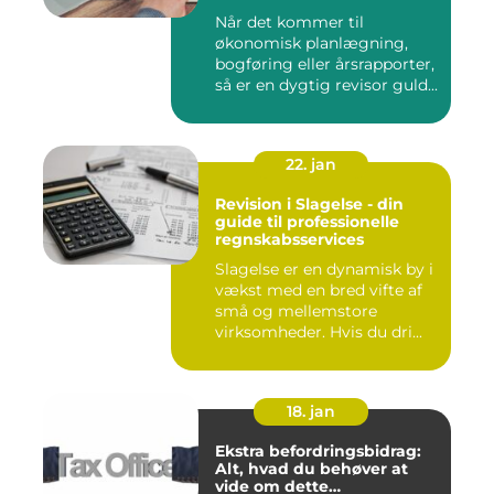
Når det kommer til
økonomisk planlægning,
bogføring eller årsrapporter,
så er en dygtig revisor guld...
22. jan
Revision i Slagelse - din
guide til professionelle
regnskabsservices
Slagelse er en dynamisk by i
vækst med en bred vifte af
små og mellemstore
virksomheder. Hvis du dri...
18. jan
Ekstra befordringsbidrag:
Alt, hvad du behøver at
vide om dette