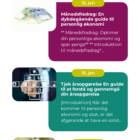
15. jan
Månedsfradrag: En
dybdegående guide til
personlig økonomi
** Månedsfradrag: Optimer
din personlige økonomi og
spar penge** ** Introduktion
til månedsfradrag*...
15. jan
Tjek årsopgørelse En guide
til at forstå og gennemgå
din årsopgørelse
[Introduktion] Når det
kommer til personlig
økonomi og skat, er det
afgørende at have en solid
forst...