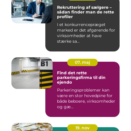
Rekruttering af sælgere –
sådan finder man de rette
profiler
I et konkurrencepræget
marked er det afgørende for
virksomheder at have
stærke sa...
07. maj
Find det rette
parkeringsfirma til din
ejendo
Parkeringsproblemer kan
være en stor hovedpine for
både beboere, virksomheder
og gæ...
19. nov