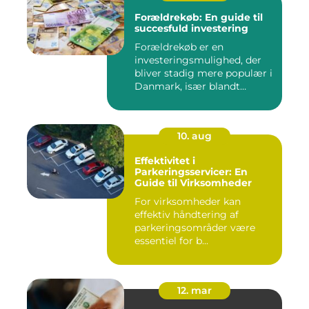
Forældrekøb: En guide til
succesfuld investering
Forældrekøb er en
investeringsmulighed, der
bliver stadig mere populær i
Danmark, især blandt
foræld...
10. aug
Effektivitet i
Parkeringsservicer: En
Guide til Virksomheder
For virksomheder kan
effektiv håndtering af
parkeringsområder være
essentiel for b...
12. mar