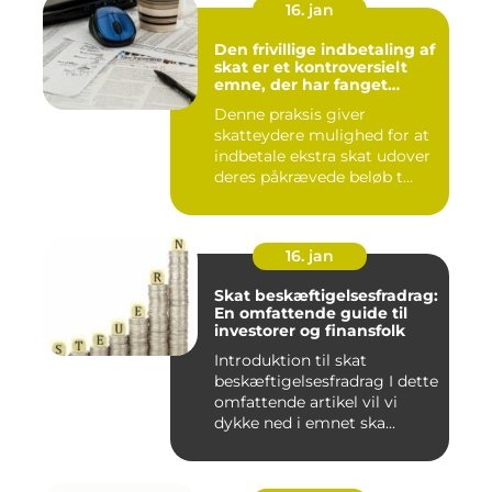
16. jan
Den frivillige indbetaling af
skat er et kontroversielt
emne, der har fanget
interesse hos mange
Denne praksis giver
individer
skatteydere mulighed for at
indbetale ekstra skat udover
deres påkrævede beløb t...
16. jan
Skat beskæftigelsesfradrag:
En omfattende guide til
investorer og finansfolk
Introduktion til skat
beskæftigelsesfradrag I dette
omfattende artikel vil vi
dykke ned i emnet ska...