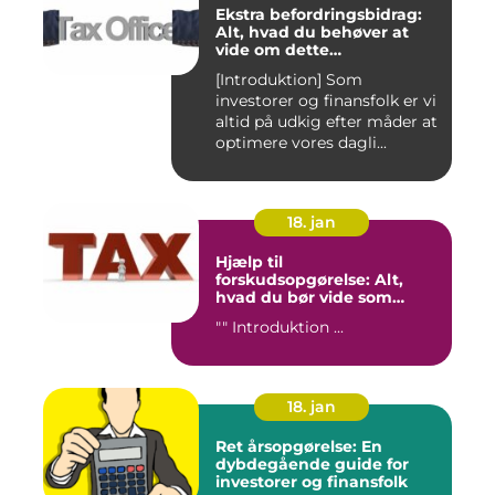
Ekstra befordringsbidrag:
Alt, hvad du behøver at
vide om dette
transporttilskud for
[Introduktion] Som
investorer og finansfolk
investorer og finansfolk er vi
altid på udkig efter måder at
optimere vores dagli...
18. jan
Hjælp til
forskudsopgørelse: Alt,
hvad du bør vide som
investor og finansperson
"" Introduktion ...
18. jan
Ret årsopgørelse: En
dybdegående guide for
investorer og finansfolk