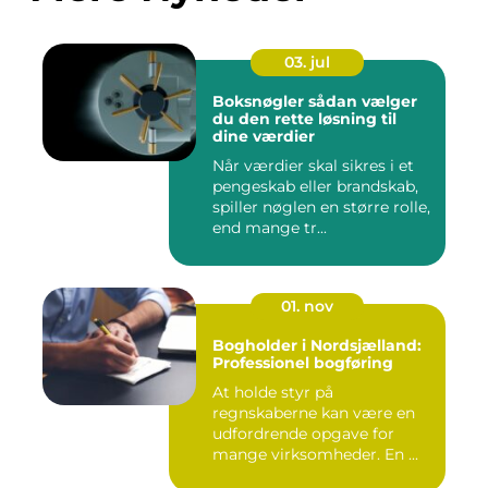
03. jul
Boksnøgler sådan vælger
du den rette løsning til
dine værdier
Når værdier skal sikres i et
pengeskab eller brandskab,
spiller nøglen en større rolle,
end mange tr...
01. nov
Bogholder i Nordsjælland:
Professionel bogføring
At holde styr på
regnskaberne kan være en
udfordrende opgave for
mange virksomheder. En ...