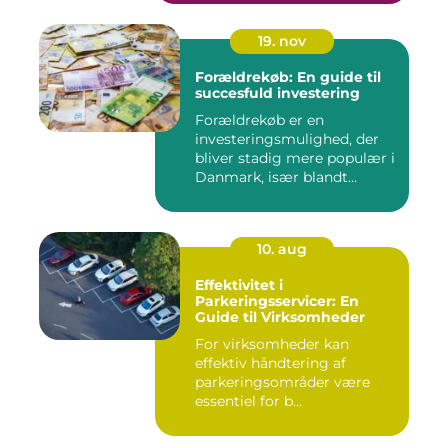
19. nov
Forældrekøb: En guide til
succesfuld investering
Forældrekøb er en
investeringsmulighed, der
bliver stadig mere populær i
Danmark, især blandt
foræld...
10. aug
Effektivitet i
Parkeringsservicer: En
Guide til Virksomheder
For virksomheder kan
effektiv håndtering af
parkeringsområder være
essentiel for b...