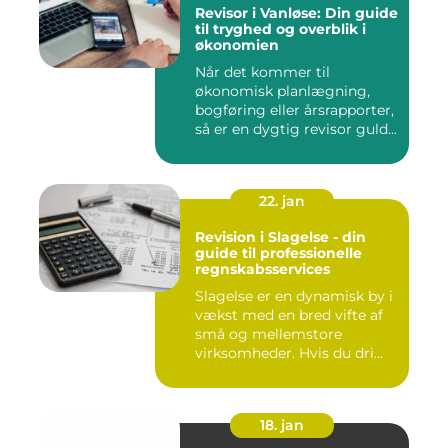
Revisor i Vanløse: Din guide
til tryghed og overblik i
økonomien
Når det kommer til
økonomisk planlægning,
bogføring eller årsrapporter,
så er en dygtig revisor guld...
22. jan
Revision i Slagelse - din
guide til professionelle
regnskabsservices
Slagelse er en dynamisk by i
vækst med en bred vifte af
små og mellemstore
virksomheder. Hvis du dri...
18. jan