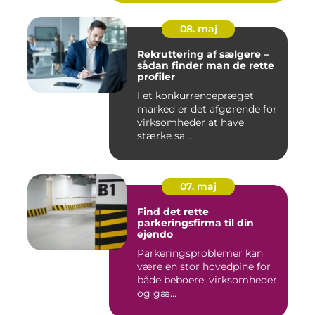
08. maj
Rekruttering af sælgere –
sådan finder man de rette
profiler
I et konkurrencepræget
marked er det afgørende for
virksomheder at have
stærke sa...
07. maj
Find det rette
parkeringsfirma til din
ejendo
Parkeringsproblemer kan
være en stor hovedpine for
både beboere, virksomheder
og gæ...