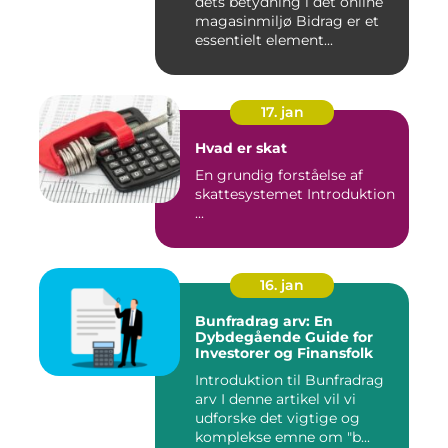
dets betydning i det online
magasinmiljø Bidrag er et
essentielt element...
17. jan
Hvad er skat
En grundig forståelse af
skattesystemet Introduktion
...
16. jan
Bunfradrag arv: En
Dybdegående Guide for
Investorer og Finansfolk
Introduktion til Bunfradrag
arv I denne artikel vil vi
udforske det vigtige og
komplekse emne om "b...