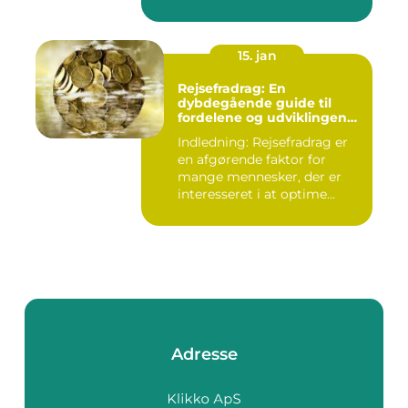
forst...
15. jan
Rejsefradrag: En
dybdegående guide til
fordelene og udviklingen
gennem tiden
Indledning: Rejsefradrag er
en afgørende faktor for
mange mennesker, der er
interesseret i at optime...
Adresse