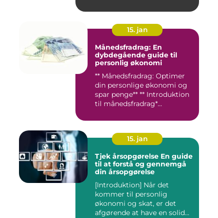
15. jan
Månedsfradrag: En
dybdegående guide til
personlig økonomi
** Månedsfradrag: Optimer
din personlige økonomi og
spar penge** ** Introduktion
til månedsfradrag*...
15. jan
Tjek årsopgørelse En guide
til at forstå og gennemgå
din årsopgørelse
[Introduktion] Når det
kommer til personlig
økonomi og skat, er det
afgørende at have en solid