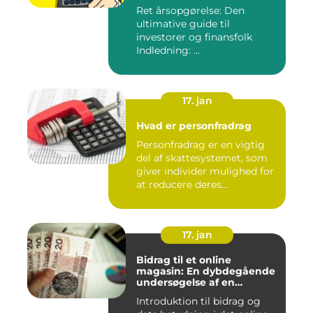
Ret årsopgørelse: Den
ultimative guide til
investorer og finansfolk
Indledning: ...
17. jan
Hvad er personfradrag
Personfradrag er en vigtig
del af skattesystemet, som
giver individer mulighed for
at reducere deres...
17. jan
Bidrag til et online
magasin: En dybdegående
undersøgelse af en
afgørende faktor for online
Introduktion til bidrag og
udgivelser