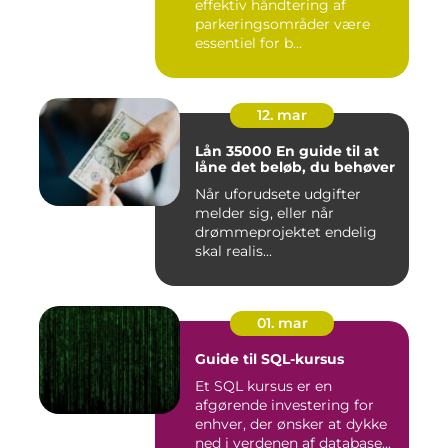
effektiv håndtering af
parkeringsområder være
essentiel for b...
12. mar
Lån 35000 En guide til at
låne det beløb, du behøver
Når uforudsete udgifter
melder sig, eller når
drømmeprojektet endelig
skal realis...
01. mar
Guide til SQL-kursus
Et SQL kursus er en
afgørende investering for
enhver, der ønsker at dykke
ned i verdenen af database...