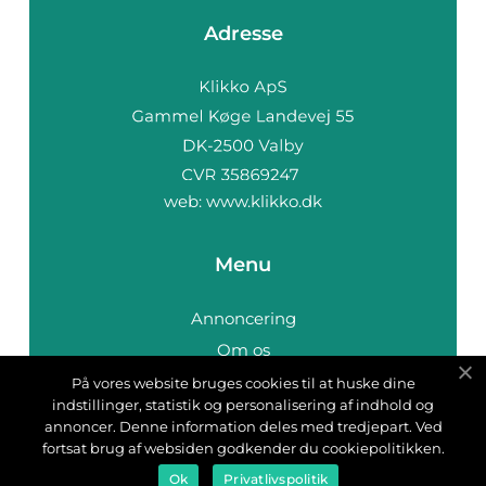
Adresse
web:
www.klikko.dk
Menu
Annoncering
Om os
Cookies
På vores website bruges cookies til at huske dine
indstillinger, statistik og personalisering af indhold og
Kontakt os
annoncer. Denne information deles med tredjepart. Ved
Sitemap
fortsat brug af websiden godkender du cookiepolitikken.
Ok
Privatlivspolitik