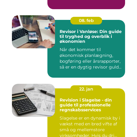
08. feb
Revisor i Vanløse: Din guide
til tryghed og overblik i
økonomien
Når det kommer til
økonomisk planlægning,
bogføring eller årsrapporter,
så er en dygtig revisor guld...
22. jan
Revision i Slagelse - din
guide til professionelle
regnskabsservices
Slagelse er en dynamisk by i
vækst med en bred vifte af
små og mellemstore
virksomheder. Hvis du dri...