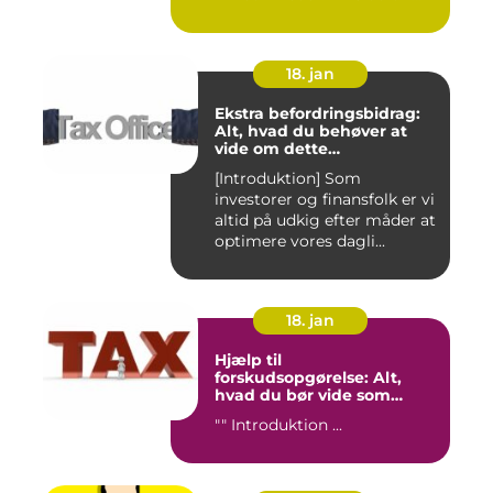
18. jan
Ekstra befordringsbidrag:
Alt, hvad du behøver at
vide om dette
transporttilskud for
[Introduktion] Som
investorer og finansfolk
investorer og finansfolk er vi
altid på udkig efter måder at
optimere vores dagli...
18. jan
Hjælp til
forskudsopgørelse: Alt,
hvad du bør vide som
investor og finansperson
"" Introduktion ...