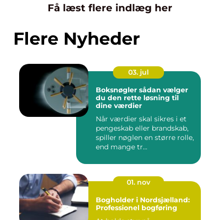
Få læst flere indlæg her
Flere Nyheder
03. jul
Boksnøgler sådan vælger
du den rette løsning til
dine værdier
Når værdier skal sikres i et
pengeskab eller brandskab,
spiller nøglen en større rolle,
end mange tr...
01. nov
Bogholder i Nordsjælland:
Professionel bogføring