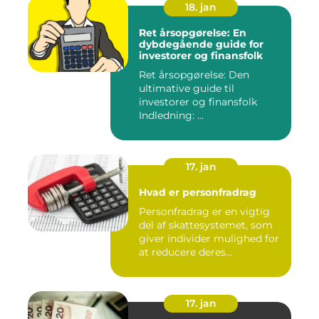
18. jan
Ret årsopgørelse: En
dybdegående guide for
investorer og finansfolk
Ret årsopgørelse: Den
ultimative guide til
investorer og finansfolk
Indledning: ...
17. jan
Hvad er personfradrag
Personfradrag er en vigtig
del af skattesystemet, som
giver individer mulighed for
at reducere deres...
17. jan