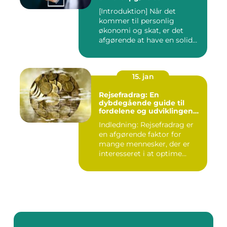
[Introduktion] Når det
kommer til personlig
økonomi og skat, er det
afgørende at have en solid
forst...
15. jan
Rejsefradrag: En
dybdegående guide til
fordelene og udviklingen
gennem tiden
Indledning: Rejsefradrag er
en afgørende faktor for
mange mennesker, der er
interesseret i at optime...