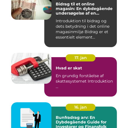
Bidrag til et online
magasin: En dybdegående
undersøgelse af en
afgørende faktor for online
Introduktion til bidrag og
udgivelser
dets betydning i det online
magasinmiljø Bidrag er et
essentielt element...
17. jan
Hvad er skat
En grundig forståelse af
skattesystemet Introduktion
...
16. jan
Bunfradrag arv: En
Dybdegående Guide for
Investorer og Finansfolk