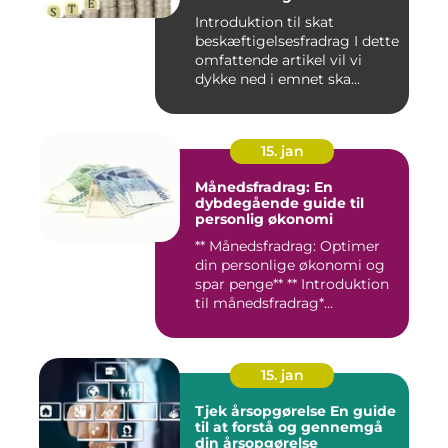
Introduktion til skat
beskæftigelsesfradrag I dette
omfattende artikel vil vi
dykke ned i emnet ska...
15. jan
Månedsfradrag: En
dybdegående guide til
personlig økonomi
** Månedsfradrag: Optimer
din personlige økonomi og
spar penge** ** Introduktion
til månedsfradrag*...
15. jan
Tjek årsopgørelse En guide
til at forstå og gennemgå
din årsopgørelse