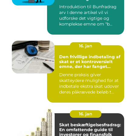
Introduktion til Bunfradrag
arv I denne artikel vil vi
udforske det vigtige og
komplekse emne om "b...
16. jan
Den frivillige indbetaling af
skat er et kontroversielt
emne, der har fanget
interesse hos mange
Denne praksis giver
individer
skatteydere mulighed for at
indbetale ekstra skat udover
deres påkrævede beløb t...
16. jan
Skat beskæftigelsesfradrag:
En omfattende guide til
investorer og finansfolk