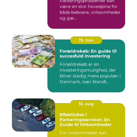
Parkeringsproblemer kan
være en stor hovedpine for
både beboere, virksomheder
og gæ...
19. nov
Forældrekøb: En guide til
succesfuld investering
Forældrekøb er en
investeringsmulighed, der
bliver stadig mere populær i
Danmark, især blandt
foræld...
10. aug
Effektivitet i
Parkeringsservicer: En
Guide til Virksomheder
For virksomheder kan