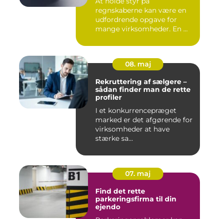
At holde styr på
regnskaberne kan være en
udfordrende opgave for
mange virksomheder. En ...
08. maj
Rekruttering af sælgere –
sådan finder man de rette
profiler
I et konkurrencepræget
marked er det afgørende for
virksomheder at have
stærke sa...
07. maj
Find det rette
parkeringsfirma til din
ejendo