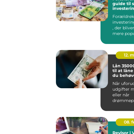
guide til 
investeri
Forældrek
investeri
, der blive
mere popu
Danmark, 
foræld...
12. 
Lån 35000 En gui
til at lån
du behøv
Når uforu
udgifter m
eller når
drømmepr
endelig ska
08. 
Revisor i 