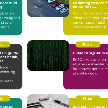
succesfuld
Parkeringsservicer:
ng
En Guide til
Virksomheder
øb er en
For virksomheder k
ngsmulighed
effektiv håndtering a
r stadig
parkeringsområder
lær i
være essentiel for b..
især blandt
mar
01. mar
de
Guide til SQL-kursu
e det beløb,
Et SQL kursus er en
er
afgørende investeri
dsete
for enhver, der ønsk
elder sig,
at dykke ned i
verdenen af
ojektet
database...
l realis...
feb
22. jan
Vanløse:
Revision i Slagelse -