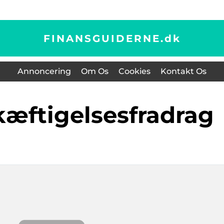
FINANSGUIDERNE.
dk
Annoncering
Om Os
Cookies
Kontakt Os
kæftigelsesfradrag