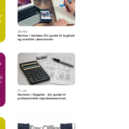
an
f
.
08. feb
Revisor i Vanløse: Din guide til tryghed
og overblik i økonomien
s
ng
er
22. jan
Revision i Slagelse - din guide til
professionelle regnskabsservices