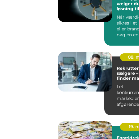
vælger du
løsning ti
værdier
Når værdie
sikres i e
eller brand
nøglen en 
end mange 
08. 
Rekrutter
sælgere –
finder ma
profiler
I et
konkurre
marked er
afgørende
virksomhe
stærke sa..
19. 
Forældre