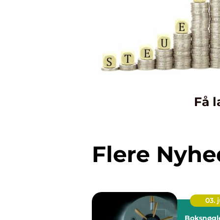
Få l
Flere Nyhe
03. j
Boksnøgler så