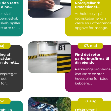
 den rette
Nordsjælland:
l dine
Professionel
bogføring
r skal
At holde styr på
t pengeskab
regnskaberne kan
skab, spiller
være en udfordrend
større rolle,
opgave for mange
tr...
virksomheder. En ...
maj
07. maj
ing af
Find det rette
 sådan
parkeringsfirma til
n de rette
din ejendo
Parkeringsprobleme
ncepræget
kan være en stor
 det
hovedpine for både
 for
beboere,
der at have
virksomheder og
.
gæ...
nov
10. aug
køb: En
Effektivitet i