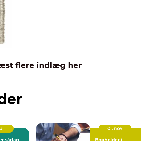
æst flere indlæg her
der
ul
01. nov
dan
Bogholder i