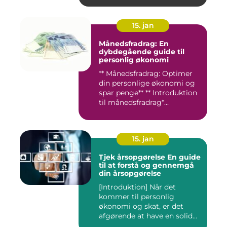
15. jan
Månedsfradrag: En
dybdegående guide til
personlig økonomi
** Månedsfradrag: Optimer
din personlige økonomi og
spar penge** ** Introduktion
til månedsfradrag*...
15. jan
Tjek årsopgørelse En guide
til at forstå og gennemgå
din årsopgørelse
[Introduktion] Når det
kommer til personlig
økonomi og skat, er det
afgørende at have en solid
forst...