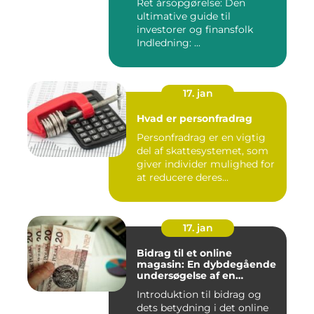
Ret årsopgørelse: Den
ultimative guide til
investorer og finansfolk
Indledning: ...
17. jan
Hvad er personfradrag
Personfradrag er en vigtig
del af skattesystemet, som
giver individer mulighed for
at reducere deres...
17. jan
Bidrag til et online
magasin: En dybdegående
undersøgelse af en
afgørende faktor for online
Introduktion til bidrag og
udgivelser
dets betydning i det online