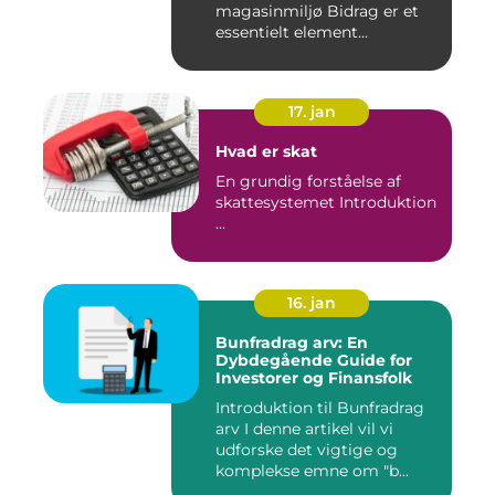
magasinmiljø Bidrag er et
essentielt element...
17. jan
Hvad er skat
En grundig forståelse af
skattesystemet Introduktion
...
16. jan
Bunfradrag arv: En
Dybdegående Guide for
Investorer og Finansfolk
Introduktion til Bunfradrag
arv I denne artikel vil vi
udforske det vigtige og
komplekse emne om "b...