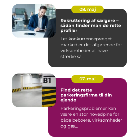
08. maj
Rekruttering af sælgere –
sådan finder man de rette
profiler
I et konkurrencepræget
marked er det afgørende for
virksomheder at have
stærke sa...
07. maj
Find det rette
parkeringsfirma til din
ejendo
Parkeringsproblemer kan
være en stor hovedpine for
både beboere, virksomheder
og gæ...