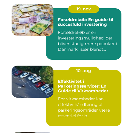
19. nov
Forældrekøb: En guide til
succesfuld investering
Forældrekøb er en
investeringsmulighed, der
bliver stadig mere populær i
Danmark, især blandt
foræld...
10. aug
Effektivitet i
Parkeringsservicer: En
Guide til Virksomheder
For virksomheder kan
effektiv håndtering af
parkeringsområder være
essentiel for b...