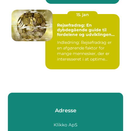
15. jan
Rejsefradrag: En
dybdegående guide til
fordelene og udviklingen
gennem tiden
Indledning: Rejsefradrag er
en afgørende faktor for
mange mennesker, der er
interesseret i at optime...
Adresse