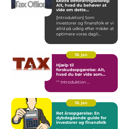
Ekstra befordringsbidrag:
Alt, hvad du behøver at
vide om dette
transporttilskud for
[Introduktion] Som
investorer og finansfolk
investorer og finansfolk er vi
altid på udkig efter måder at
optimere vores dagli...
18. jan
Hjælp til
forskudsopgørelse: Alt,
hvad du bør vide som
investor og finansperson
"" Introduktion ...
18. jan
Ret årsopgørelse: En
dybdegående guide for
investorer og finansfolk