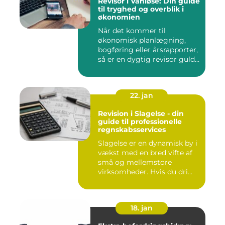
Revisor i Vanløse: Din guide
til tryghed og overblik i
økonomien
Når det kommer til
økonomisk planlægning,
bogføring eller årsrapporter,
så er en dygtig revisor guld...
22. jan
Revision i Slagelse - din
guide til professionelle
regnskabsservices
Slagelse er en dynamisk by i
vækst med en bred vifte af
små og mellemstore
virksomheder. Hvis du dri...
18. jan