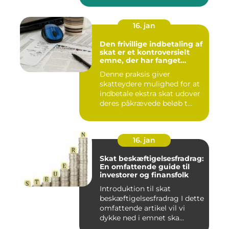
16. jan
Den frivillige indbetaling af
skat er et kontroversielt
emne, der har fanget
interesse hos mange
Denne praksis giver
individer
skatteydere mulighed for at
indbetale ekstra skat udover
deres påkrævede beløb t...
16. jan
Skat beskæftigelsesfradrag:
En omfattende guide til
investorer og finansfolk
Introduktion til skat
beskæftigelsesfradrag I dette
omfattende artikel vil vi
dykke ned i emnet ska...