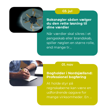
03. jul
Boksnøgler sådan vælger
du den rette løsning til
dine værdier
Når værdier skal sikres i et
pengeskab eller brandskab,
spiller nøglen en større rolle,
end mange tr...
01. nov
Bogholder i Nordsjælland:
Professionel bogføring
At holde styr på
regnskaberne kan være en
udfordrende opgave for
mange virksomheder. En ...