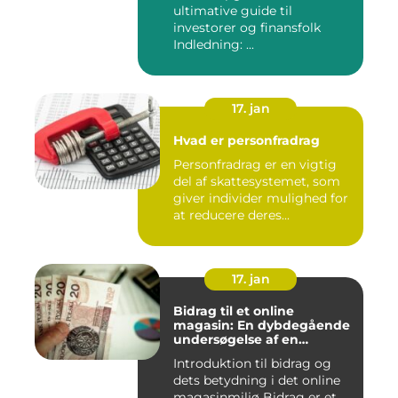
ultimative guide til
investorer og finansfolk
Indledning: ...
17. jan
Hvad er personfradrag
Personfradrag er en vigtig
del af skattesystemet, som
giver individer mulighed for
at reducere deres...
17. jan
Bidrag til et online
magasin: En dybdegående
undersøgelse af en
afgørende faktor for online
Introduktion til bidrag og
udgivelser
dets betydning i det online
magasinmiljø Bidrag er et