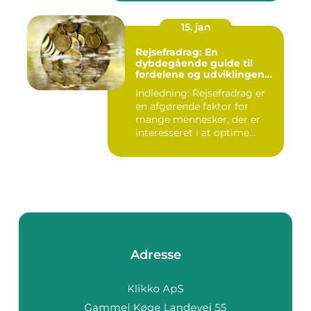
15. jan
Rejsefradrag: En
dybdegående guide til
fordelene og udviklingen
gennem tiden
Indledning: Rejsefradrag er
en afgørende faktor for
mange mennesker, der er
interesseret i at optime...
Adresse