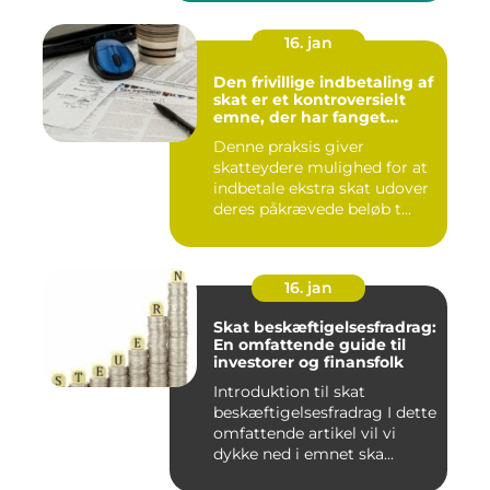
16. jan
Den frivillige indbetaling af
skat er et kontroversielt
emne, der har fanget
interesse hos mange
Denne praksis giver
individer
skatteydere mulighed for at
indbetale ekstra skat udover
deres påkrævede beløb t...
16. jan
Skat beskæftigelsesfradrag:
En omfattende guide til
investorer og finansfolk
Introduktion til skat
beskæftigelsesfradrag I dette
omfattende artikel vil vi
dykke ned i emnet ska...