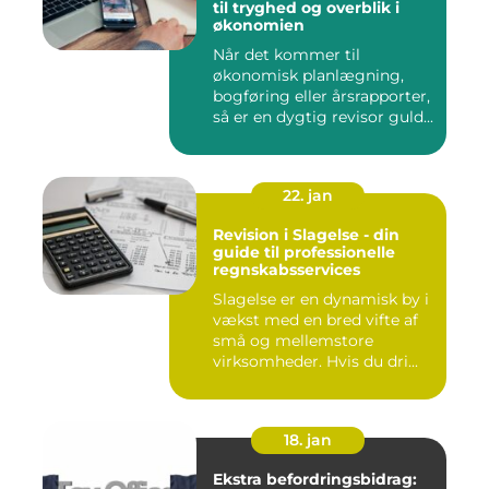
til tryghed og overblik i
økonomien
Når det kommer til
økonomisk planlægning,
bogføring eller årsrapporter,
så er en dygtig revisor guld...
22. jan
Revision i Slagelse - din
guide til professionelle
regnskabsservices
Slagelse er en dynamisk by i
vækst med en bred vifte af
små og mellemstore
virksomheder. Hvis du dri...
18. jan
Ekstra befordringsbidrag: