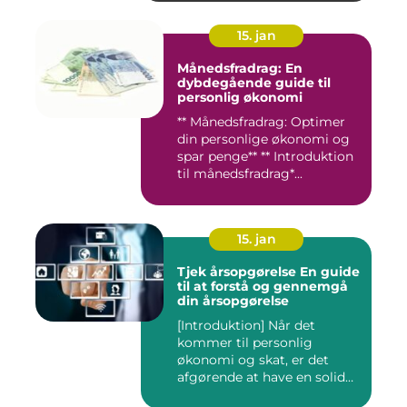
15. jan
Månedsfradrag: En
dybdegående guide til
personlig økonomi
** Månedsfradrag: Optimer
din personlige økonomi og
spar penge** ** Introduktion
til månedsfradrag*...
15. jan
Tjek årsopgørelse En guide
til at forstå og gennemgå
din årsopgørelse
[Introduktion] Når det
kommer til personlig
økonomi og skat, er det
afgørende at have en solid
forst...