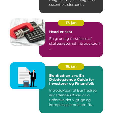
essentielt element...
17. jan
Hvad er skat
En grundig forståelse af
skattesystemet Introduktion
...
16. jan
Bunfradrag arv: En
Dybdegående Guide for
Investorer og Finansfolk
Introduktion til Bunfradrag
arv I denne artikel vil vi
udforske det vigtige og
komplekse emne om "b...