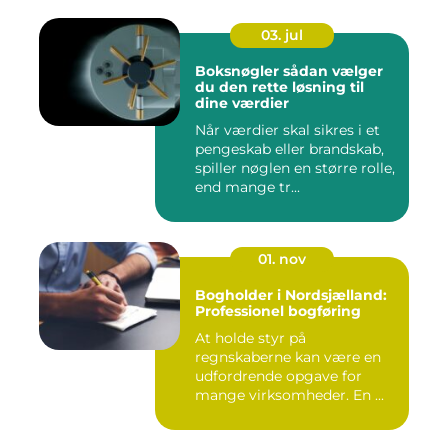
03. jul
Boksnøgler sådan vælger
du den rette løsning til
dine værdier
Når værdier skal sikres i et
pengeskab eller brandskab,
spiller nøglen en større rolle,
end mange tr...
01. nov
Bogholder i Nordsjælland:
Professionel bogføring
At holde styr på
regnskaberne kan være en
udfordrende opgave for
mange virksomheder. En ...