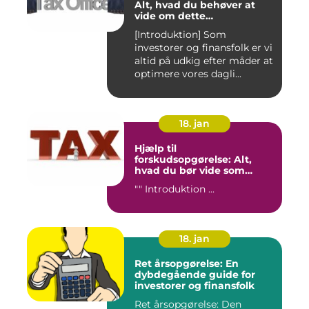
Alt, hvad du behøver at
vide om dette
transporttilskud for
[Introduktion] Som
investorer og finansfolk
investorer og finansfolk er vi
altid på udkig efter måder at
optimere vores dagli...
18. jan
Hjælp til
forskudsopgørelse: Alt,
hvad du bør vide som
investor og finansperson
"" Introduktion ...
18. jan
Ret årsopgørelse: En
dybdegående guide for
investorer og finansfolk
Ret årsopgørelse: Den