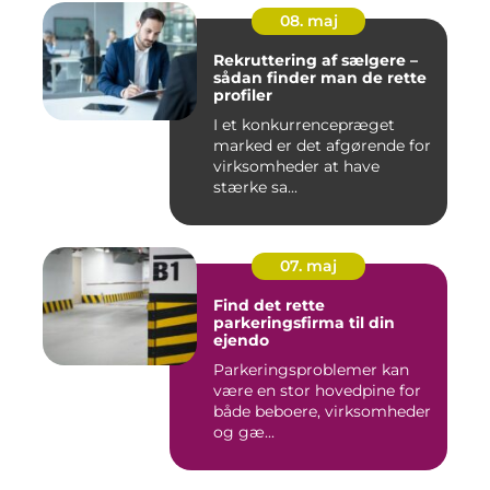
08. maj
Rekruttering af sælgere –
sådan finder man de rette
profiler
I et konkurrencepræget
marked er det afgørende for
virksomheder at have
stærke sa...
07. maj
Find det rette
parkeringsfirma til din
ejendo
Parkeringsproblemer kan
være en stor hovedpine for
både beboere, virksomheder
og gæ...