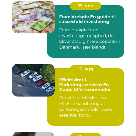
19. nov
Forældrekøb: En guide til
succesfuld investering
Forældrekøb er en
investeringsmulighed, der
bliver stadig mere populær i
Danmark, især blandt
foræld...
10. aug
Effektivitet i
Parkeringsservicer: En
Guide til Virksomheder
For virksomheder kan
effektiv håndtering af
parkeringsområder være
essentiel for b...